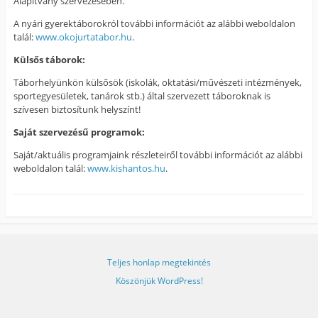
Alapítvány szervezésében.
A nyári gyerektáborokról további információt az alábbi weboldalon
talál:
www.okojurtatabor.hu
.
Külsős táborok:
Táborhelyünkön külsősök (iskolák, oktatási/művészeti intézmények,
sportegyesületek, tanárok stb.) által szervezett táboroknak is
szívesen biztosítunk helyszínt!
Saját szervezésű programok:
Saját/aktuális programjaink részleteiről további információt az alábbi
weboldalon talál:
www.kishantos.hu
.
Teljes honlap megtekintés
Köszönjük WordPress!