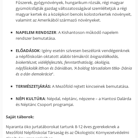
Fűszerek, gyógynövények, hungarikum rózsák, régi magyar
gyümölcsfajták gazdag változatosságával szemléltetjük a régi
magyar kertek és a középkori bencés kolostorkertek növényeit,
valamint az Amerikából származó növényeket.
NAPELEM RENDSZER
: A Kishantoson működő napelem
rendszer bemutatása.
ELŐADÁSOK
: Igény esetén szívesen beszélünk vendégeinknek
a népfőiskolán oktatott alábbi témákról:
biogazdálkodás,
biokertészet, vidékfejlesztés, fenntarthatóság, ökológia,
népfőiskolák itthon és Dániában, ‘A boldog társadalom titka- Dánia
és a dán demokrácia
“.
TERMÉSZETJÁRÁS:
A Mezőföld rejtett kincseinek bemutatása.
NÉPI KULTÚRA
: Népdal, néptánc, népzene – a Hantosi Dalárda
és Néptánc Csoport programjai.
Saját táborok:
Nyaranta öko jurtatáborokat tartunk 8-12 éves gyerekeknek a
Mezőföld Népfőiskolai Társaság és az Ökologistic Környezetvédelmi