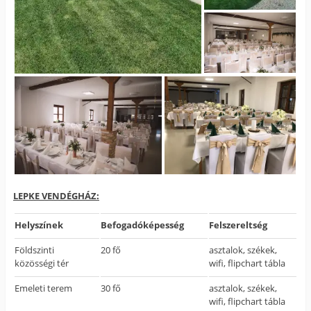
LEPKE VENDÉGHÁZ:
Helyszínek
Befogadóképesség
Felszereltség
Földszinti
20 fő
asztalok, székek,
közösségi tér
wifi, flipchart tábla
Emeleti terem
30 fő
asztalok, székek,
wifi, flipchart tábla