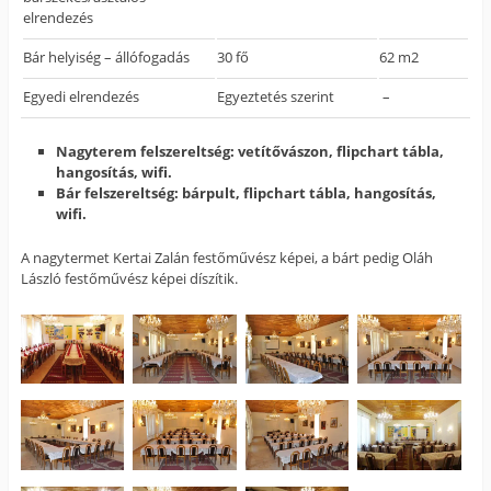
elrendezés
Bár helyiség – állófogadás
30 fő
62 m2
Egyedi elrendezés
Egyeztetés szerint
–
Nagyterem felszereltség: vetítővászon, flipchart tábla,
hangosítás, wifi.
Bár felszereltség: bárpult, flipchart tábla, hangosítás,
wifi.
A nagytermet Kertai Zalán festőművész képei, a bárt pedig Oláh
László festőművész képei díszítik.