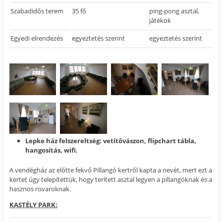
Szabadidős terem
35 fő
ping-pong asztal,
játékok
Egyedi elrendezés
egyeztetés szerint
egyeztetés szerint
Lepke ház felszereltség: vetítővászon, flipchart tábla,
hangosítás, wifi.
A vendégház az előtte fekvő Pillangó kertről kapta a nevét, mert ezt a
kertet úgy telepítettük, hogy terített asztal legyen a pillangóknak és a
hasznos rovaroknak.
KASTÉLY PARK: