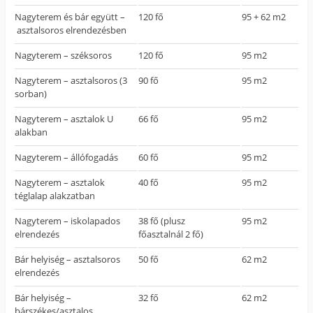
Nagyterem és bár együtt –
120 fő
95 + 62 m2
asztalsoros elrendezésben
Nagyterem – széksoros
120 fő
95 m2
Nagyterem – asztalsoros (3
90 fő
95 m2
sorban)
Nagyterem – asztalok U
66 fő
95 m2
alakban
Nagyterem – állófogadás
60 fő
95 m2
Nagyterem – asztalok
40 fő
95 m2
téglalap alakzatban
Nagyterem – iskolapados
38 fő (plusz
95 m2
elrendezés
főasztalnál 2 fő)
Bár helyiség – asztalsoros
50 fő
62 m2
elrendezés
Bár helyiség –
32 fő
62 m2
bárszékes/asztalos