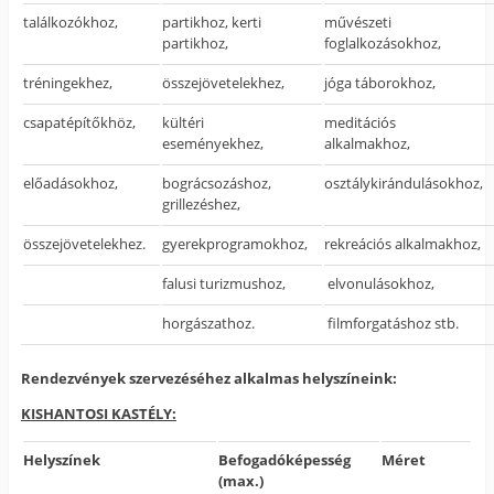
találkozókhoz,
partikhoz, kerti
művészeti
partikhoz,
foglalkozásokhoz,
tréningekhez,
összejövetelekhez,
jóga táborokhoz,
csapatépítőkhöz,
kültéri
meditációs
eseményekhez,
alkalmakhoz,
előadásokhoz,
bográcsozáshoz,
osztálykirándulásokhoz,
grillezéshez,
összejövetelekhez.
gyerekprogramokhoz,
rekreációs alkalmakhoz,
falusi turizmushoz,
elvonulásokhoz,
horgászathoz.
filmforgatáshoz stb.
Rendezvények szervezéséhez alkalmas helyszíneink:
KISHANTOSI KASTÉLY:
Helyszínek
Befogadóképesség
Méret
(max.)