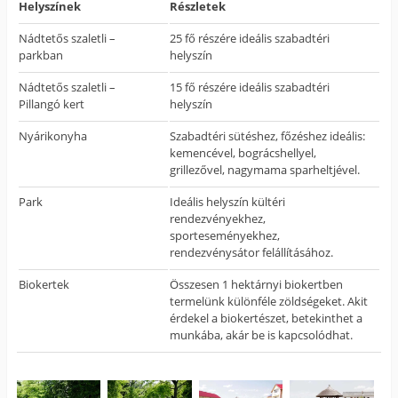
Helyszínek
Részletek
Nádtetős szaletli –
25 fő részére ideális szabadtéri
parkban
helyszín
Nádtetős szaletli –
15 fő részére ideális szabadtéri
Pillangó kert
helyszín
Nyárikonyha
Szabadtéri sütéshez, főzéshez ideális:
kemencével, bográcshellyel,
grillezővel, nagymama sparheltjével.
Park
Ideális helyszín kültéri
rendezvényekhez,
sporteseményekhez,
rendezvénysátor felállításához.
Biokertek
Összesen 1 hektárnyi biokertben
termelünk különféle zöldségeket. Akit
érdekel a biokertészet, betekinthet a
munkába, akár be is kapcsolódhat.