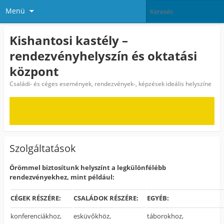
Menü
Kishantosi kastély –
rendezvényhelyszín és oktatási
központ
Családi- és céges események, rendezvények-, képzések ideális helyszíne
Szolgáltatások
Örömmel biztosítunk helyszínt a legkülönfélébb
rendezvényekhez, mint például:
CÉGEK RÉSZÉRE:
CSALÁDOK RÉSZÉRE:
EGYÉB:
konferenciákhoz,
esküvőkhöz,
táborokhoz,